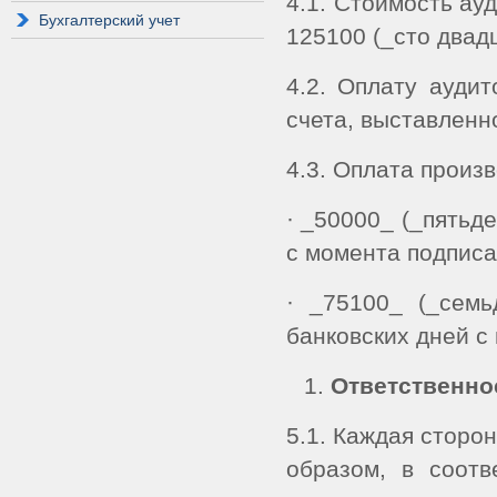
4.1. Стоимость ау
Бухгалтерский учет
125100 (_сто двадц
4.2. Оплату аудит
счета, выставленн
4.3. Оплата произ
· _50000_ (_пятьде
с момента подписа
· _75100_ (_семь
банковских дней с
Ответственно
5.1. Каждая сторо
образом, в соотв