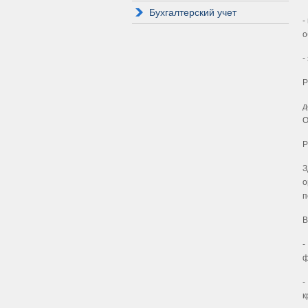
Бухгалтерский учет
-
о
-
Р
д
О
Р
З
о
п
В
-
ф
-
к