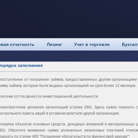
вая отчетность
Лизинг
Учет в торговле
Бухгал
Порядок заполнения
 поступления от погашения займов, предоставленных другим организациям (
умму займов, которые были выданы организацией на срок более 12 месяцев.
латежи (отток денег) по инвестиционной деятельности:
 приобретение дочерних организаций (строка 280). Здесь нужно показать 
онтрольного пакета акций в уставном капитале другой организации;
 покупка объектов основных средств, доходных вложений в материальные ц
90). Обратите внимание: сумма уплаченных лизинговых платежей относ
оказать по строке 400 "Погашение обязательств по финансовой аренде";