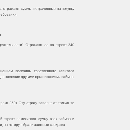
сь отражают суммы, потраченные на покупку
ребования;
ю
еятельности". Отражают ее по строке 340
енением величины собственного капитала
едоставление другими организациями займов,
рока 350). Эту строку заполняют только те
ой строке показывают сумму всех займов и
и, на которую брали заемные средства.