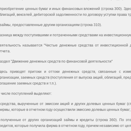
 приобретение ценных бумаг и иных финансовых вложений (строка 300). Зде
блигаций, векселей, дебиторской задолженности по договору уступки права т
 займы, предоставленные другим организациям (строка 310).
азница между поступившими и потраченными средствами на инвестиционну
еятельность называется "Чистые денежные средства от инвестиционной д
тчета.
аздел "Движение денежных средств по финансовой деятельности"
десь приводят притоки и оттоки денежных средств, связанные с изм
рганизации, заемных средств (поступления от выпуска акций, облигаций, пр
огашение заемных средств и т.п.).
 числе поступлений выделяют:
 средства, вырученные от эмиссии акций и других долевых ценных бумаг (ст
ирмы, которые в отчетном году осуществили эмиссию долевых ценных бумаг;
 полученные от других организаций займы и кредиты (строка 360). По эт
редитов, которые получила фирма в отчетном году, причем независимо от цел