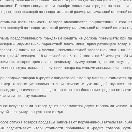
кземп­ляр магазин пересылает на место работы (учебы) покупателя (пенсион
агазине. Передача покупателям приобретенных ими в кредит товаров произв
о цене, превышающей двенадцатикратный размер ми­нимальной месячной опл
стальная часть стоимости товаров оплачивается покупателями в срок от
ревышающей двенадцатикратный размер минимальной месячной оплаты труда,
умма предоставляемого гражданам кредита не должна превышать: при пр
есяцев – двухмесячной заработной платы лица, приобретающего товар в 
аработной платы, на 24 месяца – восьмимесячной заработной платы; на 36
латы; на 48 месяцев – 18-месячной заработной платы; на 60 месяцев – 24-м
тоимость товаров превышает предельную сумму кредита, соответствующ
плачена покупателем при получении товара наличными деньгами или перечи
ри продаже товаров в кредит с покупателей в пользу магазина взи­маются п
азмер которых устанавливается магазином с учетом действующих про
оследующее изменение процентных ставок за банковские кредиты не влечет
иваемым в пользу магазина.
знос покупателями в кассу денег оформляется двумя кассовыми че­ками: о
ругой – на сумму процентов за кредит.
осле отпуска товаров продавцы записывают поручения-обязательства (обяза
ня подсчитывают итоги стоимости проданных в кредит товаров, сумм