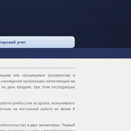
терский учет
ающим) или обучающимся (аспирантам) в
та нахождения органи­зации, начисляющей им
 на день про­дажи; при этом последующее
работы (учебы) или из органа, назначившего
аботали на постоянной работе не менее 6
(обязательство) в двух экземплярах. Первый