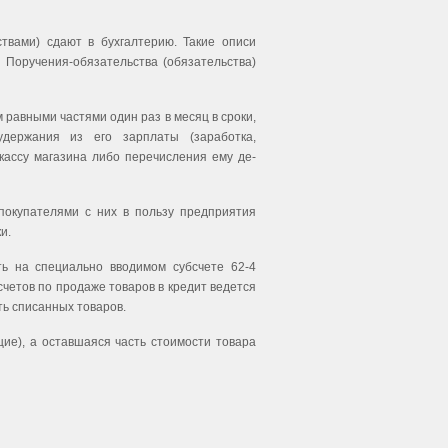
твами) сдают в бухгалтерию. Такие описи
 Поручения-обязательства (обязательства)
равными частями один раз в месяц в сроки,
 удержания из его зарплаты (заработка,
кассу магазина либо перечисления ему де­
покупателями с них в пользу предприятия
и.
ть на специально вводимом субсчете 62-4
счетов по продаже товаров в кредит ведется
ть списанных товаров.
щие), а оставшаяся часть стоимости товара