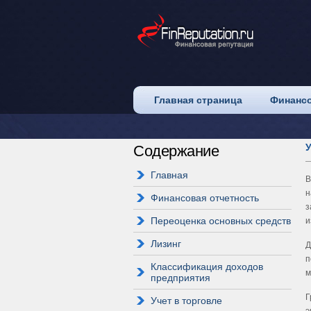
Главная страница
Финансо
У
Содержание
Главная
В
н
Финансовая отчетность
з
Переоценка основных средств
и
Лизинг
Д
п
Классификация доходов
м
предприятия
Г
Учет в торговле