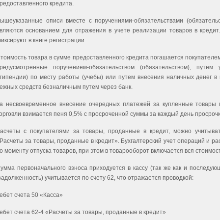
редоставленного кредита.
ышеуказанные описи вместе с поручениями-обязательствами (обязательс
вляются основанием для отражения в учете реализации товаров в кредит.
иксируют в книге регистрации.
тоимость товара в сумме предоставленного кредита погашается покупателем 
редусмотренные поручением-обязательством (обязательством), путем
типендии) по месту работы (учебы) или путем внесения наличных денег в 
ежных средств безналичным путем через банк.
а несвоевременное внесение очередных платежей за купленные товары 
орговли взимается пеня 0,5% с просроченной суммы за каждый день просрочк
асчеты с покупателями за товары, проданные в кредит, можно учи­тыва
Расчеты за товары, про­данные в кредит». Бухгалтерский учет операций и ра
о моменту отпуска товаров, при этом в товарооборот включается вся стоимос
умма первоначального взноса приходуется в кассу (так же как и по­следую
задолженность) учи­тывается по счету 62, что отражается проводкой:
ебет счета 50 «Касса»
ебет счета 62-4 «Расчеты за товары, проданные в кредит»