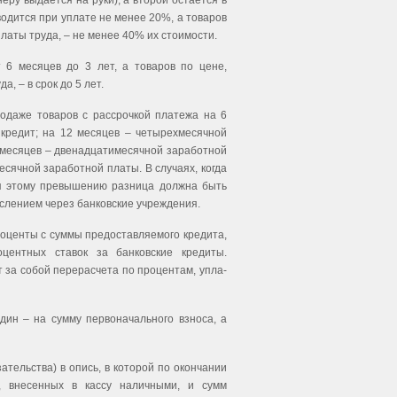
еру выдается на руки), а второй остается в
одится при уплате не менее 20%, а товаров
аты труда, – не менее 40% их стоимости.
 6 месяцев до 3 лет, а товаров по цене,
 – в срок до 5 лет.
одаже товаров с рассрочкой платежа на 6
кредит; на 12 месяцев – четырехмесячной
 месяцев – двенадцатимесячной заработной
есячной заработной платы. В случаях, когда
ая этому превышению разница должна быть
слением через банковские учреждения.
роценты с суммы предоставляемого кредита,
центных ставок за банковские кредиты.
 за собой перерасчета по процентам, упла­
дин – на сумму первоначального взноса, а
тельства) в опись, в которой по окончании
, внесенных в кассу наличными, и сумм