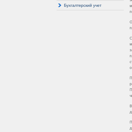
э
Бухгалтерский учет
м
п
О
п
С
м
з
п
с
о
П
р
П
ч
В
д
П
д