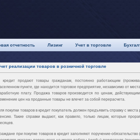
вая отчетность
Лизинг
Учет в торговле
Бухгал
чет реализации товаров в розничной торговле
 кредит продают товары гражданам, постоянно работающим (прожи­в
аселенном пункте, где на­ходится торговое предприятие, независимо от мес
аработную плату. Продажа товаров производится по ценам, действующим
зменение цен на проданные товары не влечет за собой перерасчета.
ля покупки товаров в кредит покупатель должен предъявить справку с места 
енсию. Такие справки выдают, как правило, только лицам, которые прор
есяцев.
раждане при покупке товаров в кредит заполняют поручение-обяза­тельство 