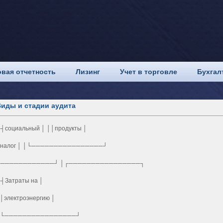
вая отчетность
Лизинг
Учет в торговле
Бухгал
иды и стадии аудита
┤социальный │ ││продукты │
налог │ │└────────────────┘
└────────────┘ │┌────────────────┐
┤Затраты на │
│электроэнергию │
│└────────────────┘