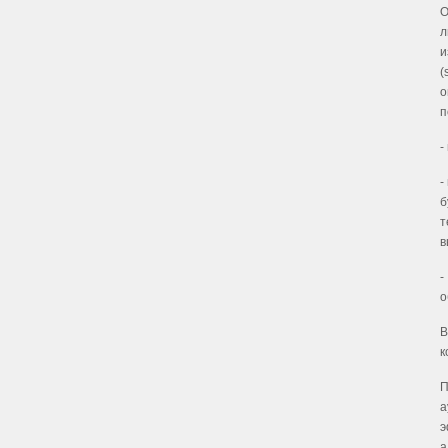
О
л
и
(
о
п
-
-
б
т
в
-
о
В
к
П
а
э
а