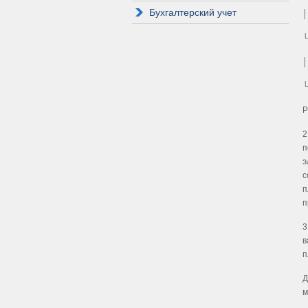
Бухгалтерский учет
└
│
Р
2
п
э
с
п
п
3
в
п
Д
м