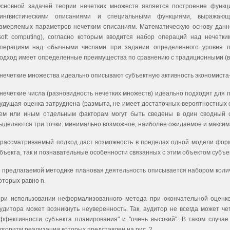
сновной задачей теории нечетких множеств является построение функц
ингвистическими описаниями и специальными функциями, выражающ
змеряемых параметров нечетким описаниям. Математическую основу данно
soft computing), согласно которым вводится набор операций над нечетк
перациям над обычными числами при задании определенного уровня п
одход имеет определенные преимущества по сравнению с традиционными (
 нечеткие множества идеально описывают субъектную активность экономиста
 нечеткие числа (разновидность нечетких множеств) идеально подходят для 
удущая оценка затруднена (размыта, не имеет достаточных вероятностных о
ем или иным отдельным факторам могут быть сведены в один сводный с
ыделяются три точки: минимально возможное, наиболее ожидаемое и максим
 рассматриваемый подход даст возможность в пределах одной модели форм
бъекта, так и познавательные особенности связанных с этим объектом субъе
 предлагаемой методике плановая деятельность описывается набором колич
оторых равно n.
ри использовании неформализованного метода при окончательной оценк
удитора может возникнуть неуверенность. Так, аудитор не всегда может че
ффективности субъекта планирования" и "очень высокий". В таком случа
лгоритм реализации которых представлен на рис. 2.