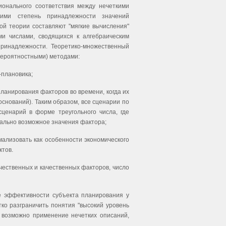
ионального соответствия между нечеткими
ими степень принадлежности значений
й теории составляют "мягкие вычисления"
ими числами, сводящихся к алгебраическим
ринадлежности. Теоретико-множественный
вероятностными) методами:
-плановика;
планирования факторов во времени, когда их
снований). Таким образом, все сценарии по
ценарий в форме треугольного числа, где
ально возможное значения фактора;
ализовать как особенности экономического
ктов.
ественных и качественных факторов, число
е эффективности субъекта планирования у
тко разграничить понятия "высокий уровень
е возможно применение нечетких описаний,