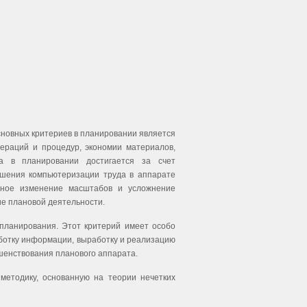
сновных критериев в планировании является
ераций и процедур, экономии материалов,
а в планировании достигается за счет
ышения компьютеризации труда в аппарате
ывное изменение масштабов и усложнение
е плановой деятельности.
планирования. Этот критерий имеет особо
аботку информации, выработку и реализацию
шенствования планового аппарата.
методику, основанную на теории нечетких