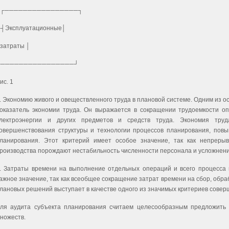
│┌────────────────┐
┤Эксплуатационные│
затраты │
└────────────────┘
ис. 1
. Экономию живого и овеществленного труда в плановой системе. Одним из о
оказатель экономии труда. Он выражается в сокращении трудоемкости оп
лектроэнергии и других предметов и средств труда. Экономия труд
овершенствования структуры и технологии процессов планирования, пов
ланирования. Этот критерий имеет особое значение, так как непрер
роизводства порождают нестабильность численности персонала и усложнени
. Затраты времени на выполнение отдельных операций и всего процесса 
ажное значение, так как всеобщее сокращение затрат времени на сбор, обр
лановых решений выступает в качестве одного из значимых критериев совер
ля аудита субъекта планирования считаем целесообразным предложить 
ножеств.