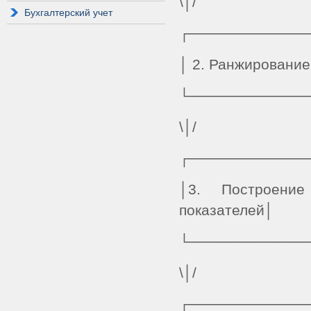
\│/
Бухгалтерский учет
┌───────────
│ 2. Ранжирование
└───────────
\│/
┌───────────
│3. Построение
показателей│
└───────────
\│/
┌───────────