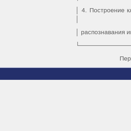
│ 4. Построение к
│
│ распознавания и
└───────────
Пер